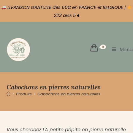
LIVRAISON GRATUITE dès 60€ en FRANCE et BELGIQUE |
223 avis 5★
0
Menu
Cabochons en pierres naturelles
>
Produits
>
Cabochons en pierres naturelles
Vous cherchez LA petite pépite en pierre naturelle