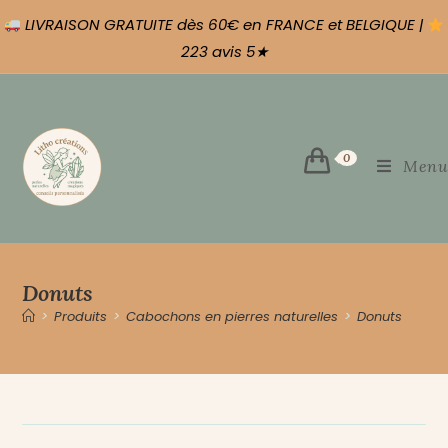
LIVRAISON GRATUITE dès 60€ en FRANCE et BELGIQUE |
223 avis 5★
0
Menu
Donuts
>
Produits
>
Cabochons en pierres naturelles
>
Donuts