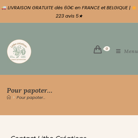
LIVRAISON GRATUITE dès 60€ en FRANCE et BELGIQUE |
223 avis 5★
0
Menu
Pour papoter…
>
Pour papoter…