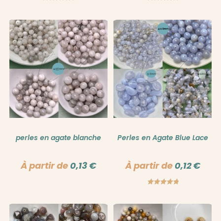
Note
5.00
Note
5.00
sur 5
sur 5
perles en agate blanche
Perles en Agate Blue Lace
À partir de
0,13
€
À partir de
0,12
€
Note
5.00
sur 5