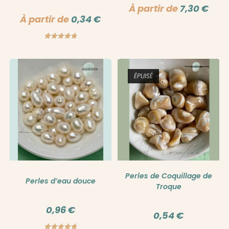
À partir de
7,30
€
À partir de
0,34
€
Note
5.00
sur 5
ÉPUISÉ
Perles de Coquillage de
Perles d’eau douce
Troque
0,96
€
0,54
€