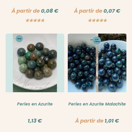
À partir de
0,08
€
À partir de
0,07
€
Note
5.00
Note
5.00
sur 5
sur 5
Perles en Azurite
Perles en Azurite Malachite
1,13
€
À partir de
1,01
€