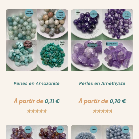
Note
5.00
sur 5
sur 5
Perles en Amazonite
Perles en Améthyste
À partir de
0,11
€
À partir de
0,10
€
Note
5.00
Note
5.00
sur 5
sur 5