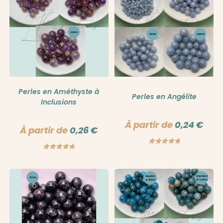
Perles en Améthyste à
Perles en Angélite
Inclusions
À partir de
0,24
€
À partir de
0,26
€
Note
5.00
Note
5.00
sur 5
sur 5