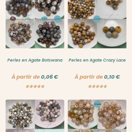
Perles en Agate Botswana
Perles en Agate Crazy Lace
À partir de
0,06
€
À partir de
0,10
€
Note
5.00
Note
5.00
sur 5
sur 5