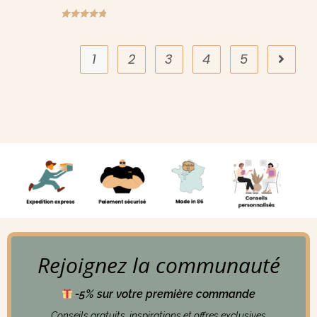
Note
5.00
sur 5
1
2
3
4
5
Rejoignez la communauté
-5% sur votre première commande
Conseils gratuits, inspirations et offres exclusives