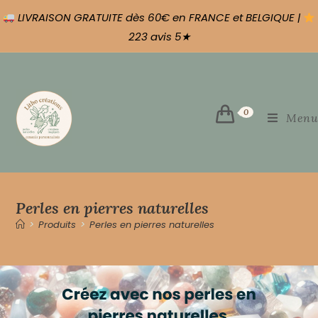
LIVRAISON GRATUITE dès 60€ en FRANCE et BELGIQUE |
223 avis 5★
0
Menu
Perles en pierres naturelles
>
Produits
>
Perles en pierres naturelles