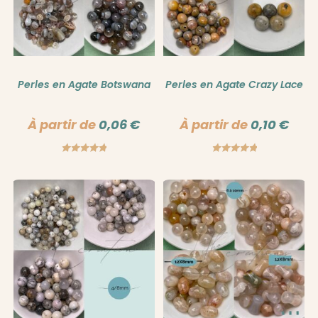
Perles en Agate Botswana
Perles en Agate Crazy Lace
À partir de
0,06
€
À partir de
0,10
€
Note
5.00
Note
5.00
sur 5
sur 5