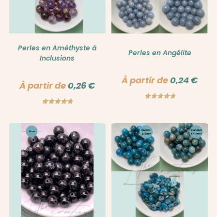
Perles en Améthyste à
Perles en Angélite
Inclusions
À partir de
0,24
€
À partir de
0,26
€
Note
5.00
Note
5.00
sur 5
sur 5