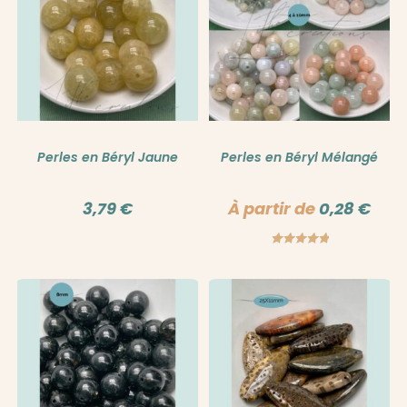
Perles en Béryl Jaune
Perles en Béryl Mélangé
3,79
€
À partir de
0,28
€
Note
5.00
sur 5