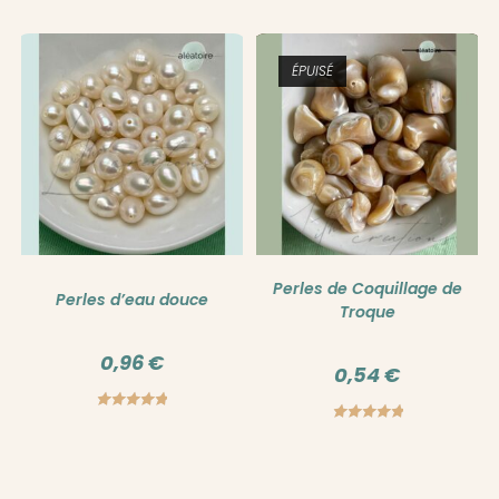
Note
5.00
sur 5
ÉPUISÉ
Perles de Coquillage de
Perles d’eau douce
Troque
0,96
€
0,54
€
Note
5.00
Note
5.00
sur 5
sur 5