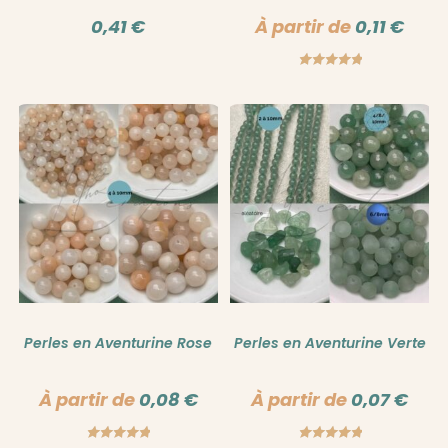
0,41
€
À partir de
0,11
€
Note
5.00
sur 5
Perles en Aventurine Rose
Perles en Aventurine Verte
À partir de
0,08
€
À partir de
0,07
€