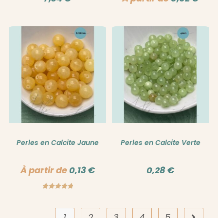
Perles en Calcite Jaune
Perles en Calcite Verte
À partir de
0,13
€
0,28
€
Note
5.00
sur 5
1
2
3
4
5