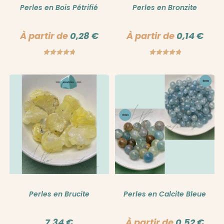
Perles en Bois Pétrifié
Perles en Bronzite
À partir de
0,28
€
À partir de
0,14
€
Note
5.00
Note
5.00
sur 5
sur 5
Perles en Brucite
Perles en Calcite Bleue
7,34
€
À partir de
0,52
€