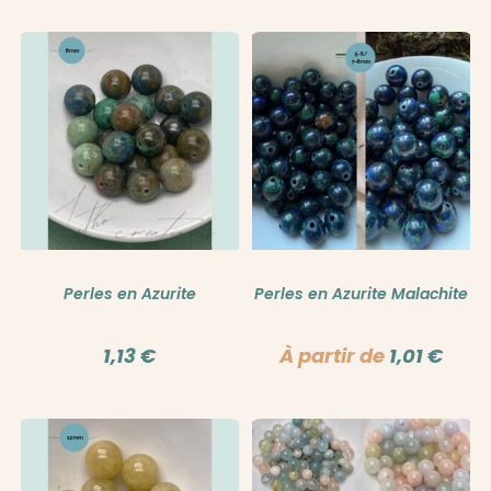
Note
5.00
Note
5.00
sur 5
sur 5
Perles en Azurite
Perles en Azurite Malachite
1,13
€
À partir de
1,01
€