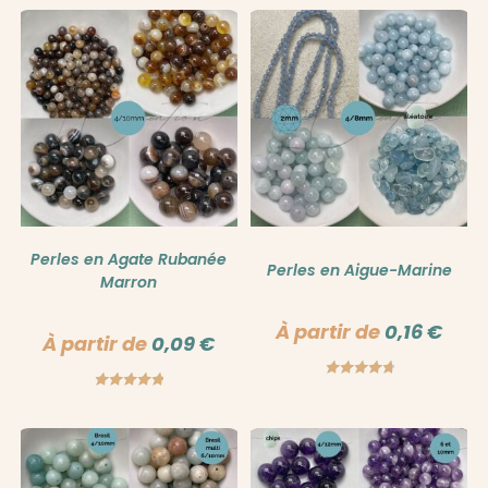
Perles en Agate Rubanée
Perles en Aigue-Marine
Marron
À partir de
0,16
€
À partir de
0,09
€
Note
4.86
Note
5.00
sur 5
sur 5