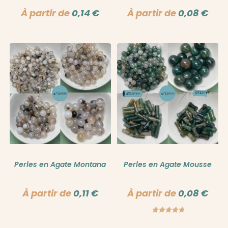
À partir de
0,14
€
À partir de
0,08
€
Perles en Agate Montana
Perles en Agate Mousse
À partir de
0,11
€
À partir de
0,08
€
Note
5.00
sur 5