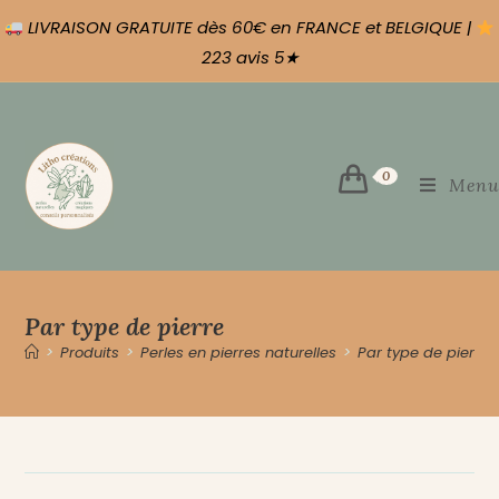
LIVRAISON GRATUITE dès 60€ en FRANCE et BELGIQUE |
223 avis 5★
0
Menu
Par type de pierre
>
Produits
>
Perles en pierres naturelles
>
Par type de pierre