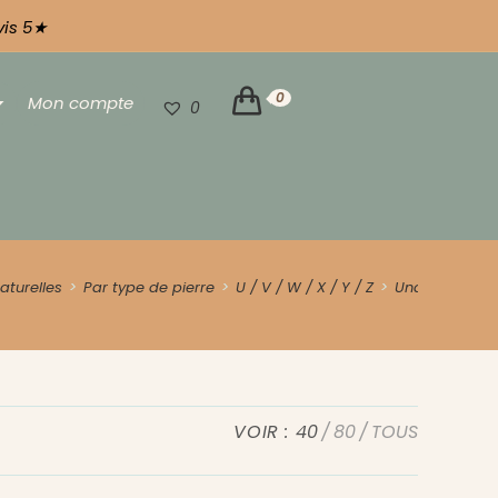
vis 5★
0
Mon compte
0
aturelles
>
Par type de pierre
>
U / V / W / X / Y / Z
>
Unakite
VOIR :
40
80
TOUS