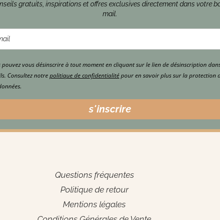
seils gratuits, inspirations et offres exclusives directement dans votre b
mail.
 pouvez vous désinscrire à tout moment en cliquant sur le lien de désinscription dan
ls. Consultez notre
politique de confidentialité
pour en savoir plus sur la protection 
données.
s'inscrire
Informations générales
Questions fréquentes
Politique de retour
Mentions légales
Conditions Générales de Vente