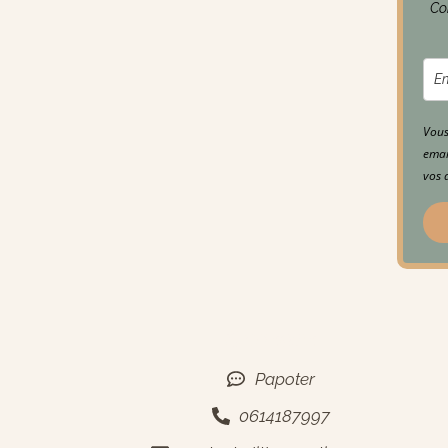
Con
Vous
emai
vos 
Contact
Papoter
0614187997