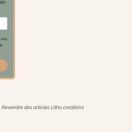
oîte
s nos
de
Espace Pro
Revendre des articles Litho creations