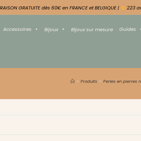
RAISON GRATUITE dès 60€ en FRANCE et BELGIQUE |
223 a
Accessoires
Guides
Bijoux
Bijoux sur mesure
>
Produits
>
Perles en pierres n