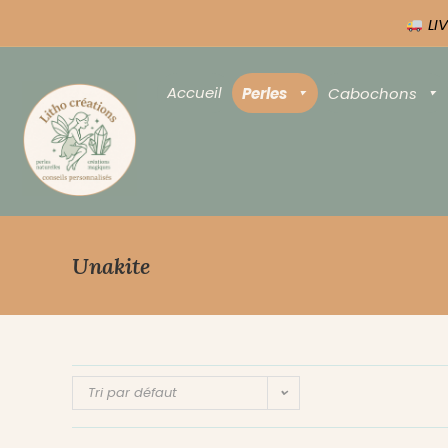
LIV
Accueil
Perles
Cabochons
Unakite
Tri par défaut