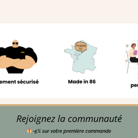
Rejoignez la communauté
-5% sur votre première commande