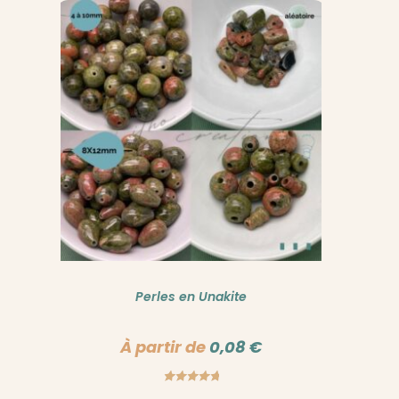
Perles en Unakite
À partir de
0,08
€
Note
5.00