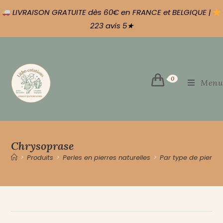
LIVRAISON GRATUITE dès 60€ en FRANCE et BELGIQUE |
223 avis 5★
0
Menu
Chrysoprase
>
Produits
>
Perles en pierres naturelles
>
Par type de pierre