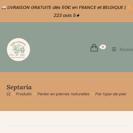
LIVRAISON GRATUITE dès 60€ en FRANCE et BELGIQUE |
223 avis 5★
0
Menu
Septaria
>
Produits
>
Perles en pierres naturelles
>
Par type de pierre