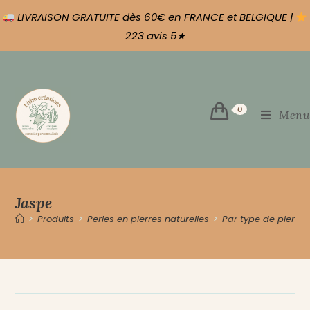
LIVRAISON GRATUITE dès 60€ en FRANCE et BELGIQUE |
223 avis 5★
0
Menu
Jaspe
>
Produits
>
Perles en pierres naturelles
>
Par type de pierre