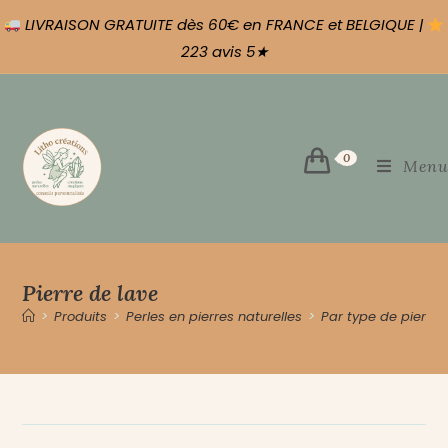
LIVRAISON GRATUITE dès 60€ en FRANCE et BELGIQUE |
223 avis 5★
0
Menu
Pierre de lave
>
Produits
>
Perles en pierres naturelles
>
Par type de pierre