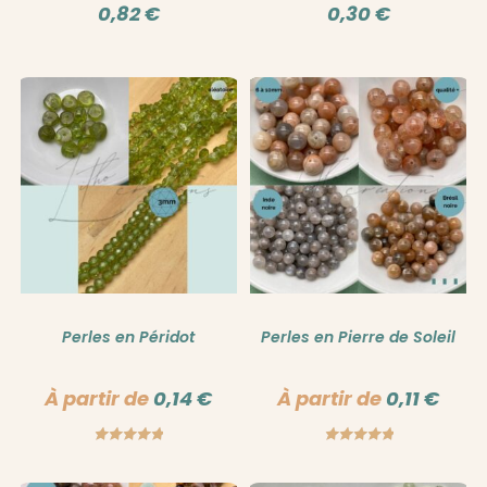
0,82
€
0,30
€
Perles en Péridot
Perles en Pierre de Soleil
À partir de
0,14
€
À partir de
0,11
€
Note
5.00
Note
5.00
sur 5
sur 5