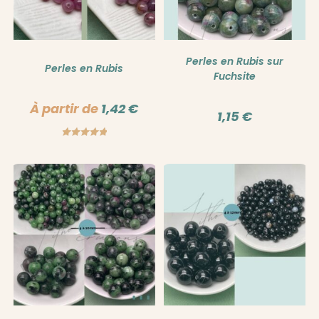
Perles en Rubis sur
Perles en Rubis
Fuchsite
À partir de
1,42
€
1,15
€
Note
5.00
sur 5