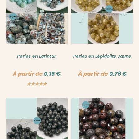
Perles en Larimar
Perles en Lépidolite Jaune
À partir de
0,15
€
À partir de
0,76
€
Note
5.00
sur 5