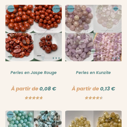
sur 5
Perles en Jaspe Rouge
Perles en Kunzite
À partir de
0,08
€
À partir de
0,13
€
Note
5.00
Note
4.67
sur 5
sur 5