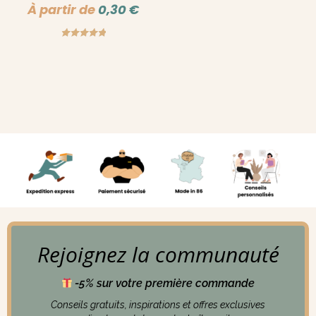
À partir de
0,30
€
Note
5.00
sur 5
Rejoignez la communauté
-5% sur votre première commande
Conseils gratuits, inspirations et offres exclusives