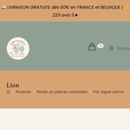
LIVRAISON GRATUITE dès 60€ en FRANCE et BELGIQUE |
223 avis 5★
0
Menu
Lion
>
Produits
>
Perles en pierres naturelles
>
Par Signe astrolog