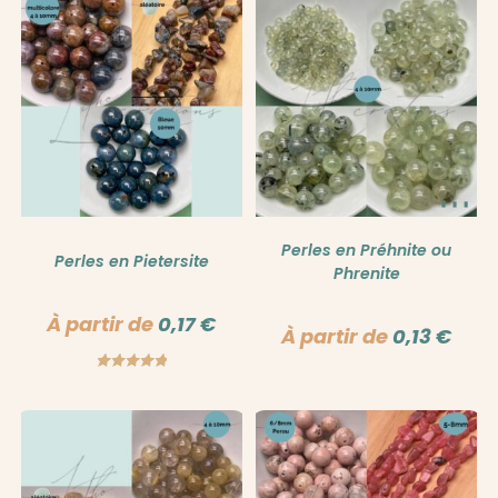
Perles en Préhnite ou
Perles en Pietersite
Phrenite
À partir de
0,17
€
À partir de
0,13
€
Note
5.00
sur 5