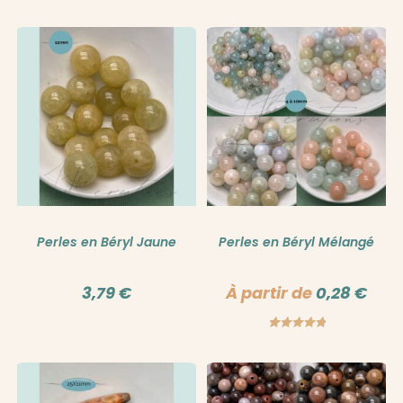
Note
5.00
sur 5
Perles en Béryl Jaune
Perles en Béryl Mélangé
3,79
€
À partir de
0,28
€
Note
5.00
sur 5