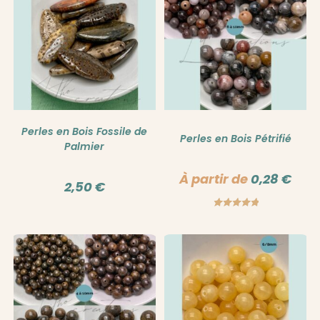
Perles en Bois Fossile de
Perles en Bois Pétrifié
Palmier
À partir de
0,28
€
2,50
€
Note
5.00
sur 5