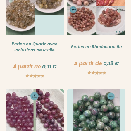
Perles en Quartz avec
Perles en Rhodochrosite
Inclusions de Rutile
À partir de
0,13
€
À partir de
0,11
€
Note
5.00
Note
5.00
sur 5
sur 5