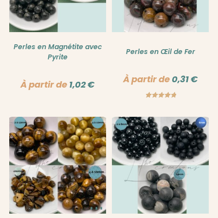
Perles en Magnétite avec
Perles en Œil de Fer
Pyrite
À partir de
0,31
€
À partir de
1,02
€
Note
5.00
sur 5