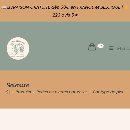
LIVRAISON GRATUITE dès 60€ en FRANCE et BELGIQUE |
223 avis 5★
0
Menu
Selenite
>
Produits
>
Perles en pierres naturelles
>
Par type de pierre